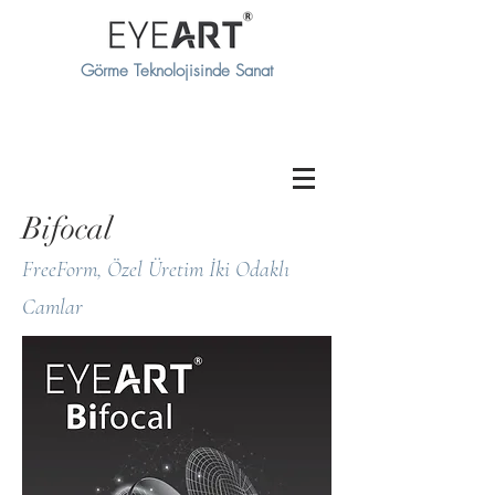
Görme Teknolojisinde Sanat
Bifocal
FreeForm, Özel Üretim İki Odaklı
Camlar