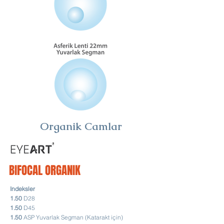
Organik Camlar
BIFOCAL ORGANIK
Indeksler
1.50
D28
1.50
D45
1.50
ASP Yuvarlak Segman (Katarakt için)